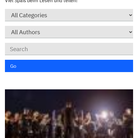
Viel Spaß beim Lesen und teilen!
Category
Author
Keywords
Go