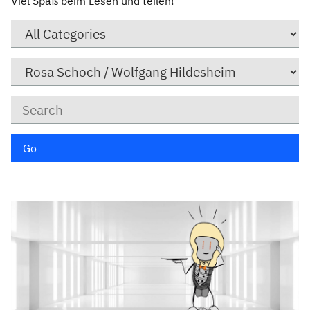
Viel Spaß beim Lesen und teilen!
Category
Author
Keywords
Go