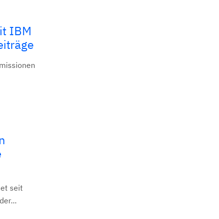
it IBM
eiträge
Emissionen
in
e
et seit
er...