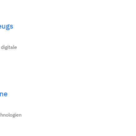
eugs
digitale
ine
chnologien