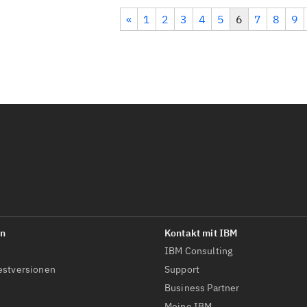
«
1
2
3
4
5
6
7
8
9
IBM Consulting
estversionen
Support
Business Partner
Meine IBM