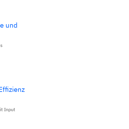
le und
ss
ffizienz
it Input