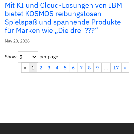
Mit KI und Cloud-Lösungen von IBM
bietet KOSMOS reibungslosen
Spielspaß und spannende Produkte
für Marken wie „Die drei ???“
May 20, 2026
Show
per page
5
«
1
2
3
4
5
6
7
8
9
…
17
»