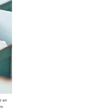
e an
im