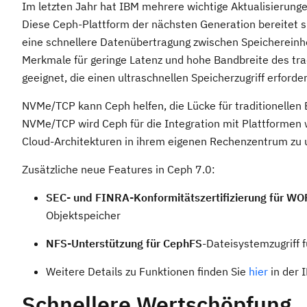
Im letzten Jahr hat IBM mehrere wichtige Aktualisierungen
Diese Ceph-Plattform der nächsten Generation bereitet si
eine schnellere Datenübertragung zwischen Speichereinhe
Merkmale für geringe Latenz und hohe Bandbreite des tr
geeignet, die einen ultraschnellen Speicherzugriff erforde
NVMe/TCP kann Ceph helfen, die Lücke für traditionellen 
NVMe/TCP wird Ceph für die Integration mit Plattformen
Cloud-Architekturen in ihrem eigenen Rechenzentrum zu 
Zusätzliche neue Features in Ceph 7.0:
SEC- und FINRA-Konformitätszertifizierung für WO
Objektspeicher
NFS-Unterstützung für CephFS
-Dateisystemzugriff f
Weitere Details zu Funktionen finden Sie
hier
in der 
Schnellere Wertschöpfung