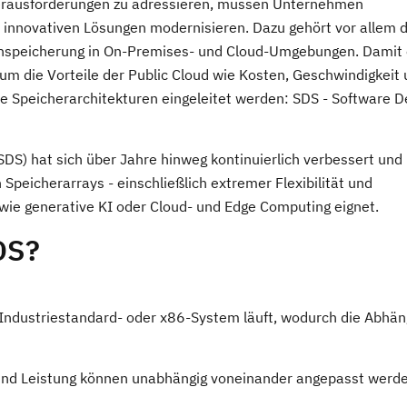
Herausforderungen zu adressieren, müssen Unternehmen
t innovativen Lösungen modernisieren. Dazu gehört vor allem d
enspeicherung in On-Premises- und Cloud-Umgebungen. Damit 
 um die Vorteile der Public Cloud wie Kosten, Geschwindigkeit
ue Speicherarchitekturen eingeleitet werden: SDS - Software D
SDS) hat sich über Jahre hinweg kontinuierlich verbessert und 
 Speicherarrays - einschließlich extremer Flexibilität und
 wie generative KI oder Cloud- und Edge Computing eignet.
DS?
m Industriestandard- oder x86-System läuft, wodurch die Abhän
tät und Leistung können unabhängig voneinander angepasst werd