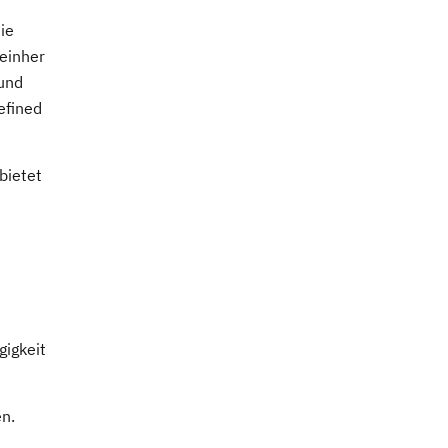
ie
einher
 und
efined
bietet
gigkeit
en.