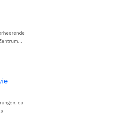
verheerende
Zentrum...
wie
rungen, da
as