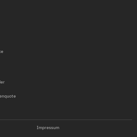
ce
der
uenquote
Impressum