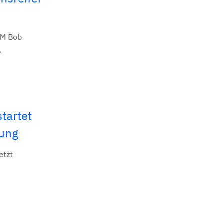
BM Bob
.
tartet
rung
etzt