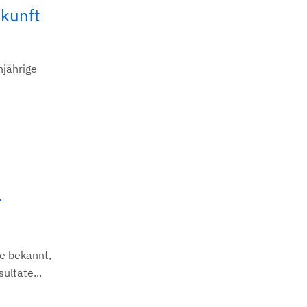
kunft
njährige
r
e bekannt,
ultate...