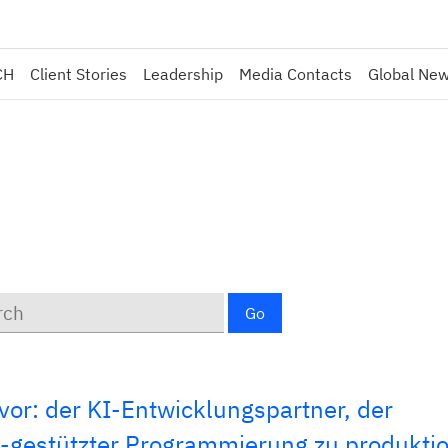
CH
Client Stories
Leadership
Media Contacts
Global Ne
rds
Go
vor: der KI-Entwicklungspartner, der
gestützter Programmierung zu produktio