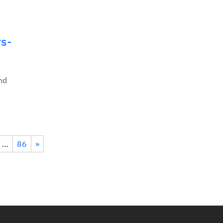
rs-
nd
…
86
»