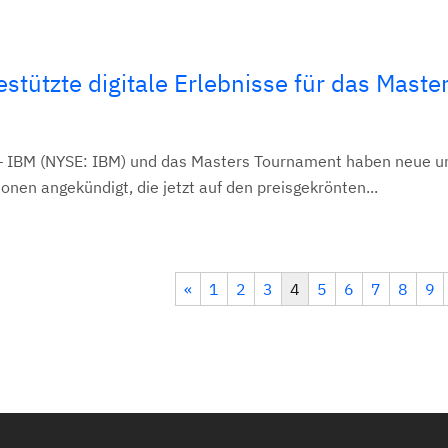
estützte digitale Erlebnisse für das Maste
– IBM (NYSE: IBM) und das Masters Tournament haben neue u
onen angekündigt, die jetzt auf den preisgekrönten...
«
1
2
3
4
5
6
7
8
9