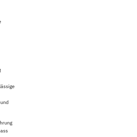
e
t
lässige
 und
ührung
dass