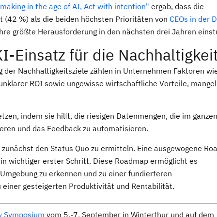
aking in the age of AI, Act with intention"
ergab, dass die
t (42 %) als die beiden höchsten Prioritäten von
CEOs in der 
hre größte Herausforderung in den nächsten drei Jahren einst
I-Einsatz für die Nachhaltigkei
g der Nachhaltigkeitsziele zählen in Unternehmen Faktoren wi
 unklarer ROI sowie ungewisse wirtschaftliche Vorteile, mange
tzen, indem sie hilft, die riesigen Datenmengen, die im ganze
ieren und das Feedback zu automatisieren.
s zunächst den Status Quo zu ermitteln. Eine ausgewogene R
 ein wichtiger erster Schritt. Diese Roadmap ermöglicht es
-Umgebung zu erkennen und zu einer fundierteren
einer gesteigerten Produktivität und Rentabilität.
y Symposium
vom 5.-7. September in Winterthur und auf dem