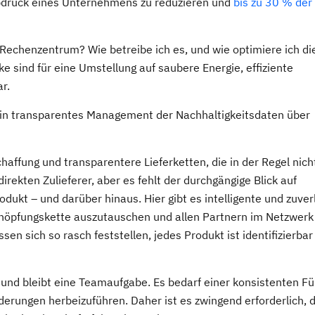
bdruck eines Unternehmens zu reduzieren und
bis zu 30 % der
 Rechenzentrum? Wie betreibe ich es, und wie optimiere ich di
e sind für eine Umstellung auf saubere Energie, effiziente
r.
in transparentes Management der Nachhaltigkeitsdaten über
haffung und transparentere Lieferketten, die in der Regel nich
irekten Zulieferer, aber es fehlt der durchgängige Blick auf
kt – und darüber hinaus. Hier gibt es intelligente und zuver
öpfungskette auszutauschen und allen Partnern im Netzwerk
en sich so rasch feststellen, jedes Produkt ist identifizierbar
st und bleibt eine Teamaufgabe. Es bedarf einer konsistenten F
rungen herbeizuführen. Daher ist es zwingend erforderlich, 