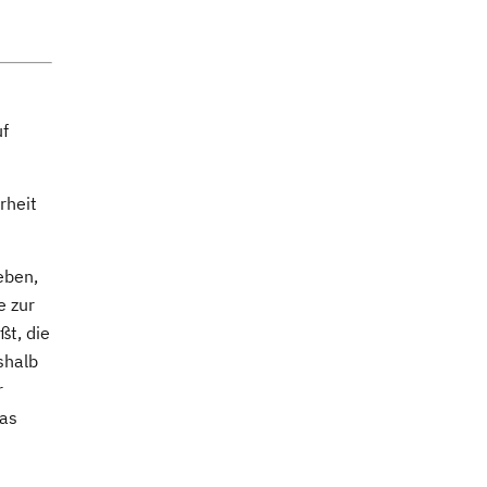
uf
rheit
eben,
e zur
ßt, die
shalb
r
das