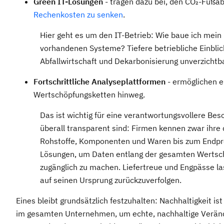
Green IT-Lösungen
- tragen dazu bei, den CO₂-Fußa
Rechenkosten zu senken
.
Hier geht es um den IT-Betrieb: Wie baue ich mein
vorhandenen Systeme? Tiefere betriebliche Einblick
Abfallwirtschaft und Dekarbonisierung unverzichtba
Fortschrittliche Analyseplattformen
- ermöglichen e
Wertschöpfungsketten hinweg.
Das ist wichtig für eine verantwortungsvollere Besc
überall transparent sind: Firmen kennen zwar ihre d
Rohstoffe, Komponenten und Waren bis zum Endprodu
Lösungen, um Daten entlang der gesamten Wertsch
zugänglich zu machen. Liefertreue und Engpässe lass
auf seinen Ursprung zurückzuverfolgen.
Eines bleibt grundsätzlich festzuhalten: Nachhaltigkeit i
im gesamten Unternehmen, um echte, nachhaltige Verände