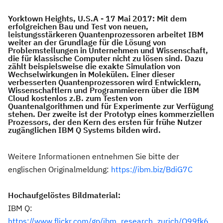
Yorktown Heights, U.S.A - 17 Mai 2017:
Mit dem
erfolgreichen Bau und Test von neuen,
leistungsstärkeren Quantenprozessoren arbeitet IBM
weiter an der Grundlage für die Lösung von
Problemstellungen in Unternehmen und Wissenschaft,
die für klassische Computer nicht zu lösen sind. Dazu
zählt beispielsweise die exakte Simulation von
Wechselwirkungen in Molekülen. Einer dieser
verbesserten Quantenprozessoren wird Entwicklern,
Wissenschaftlern und Programmierern über die IBM
Cloud kostenlos z.B. zum Testen von
Quantenalgorithmen und für Experimente zur Verfügung
stehen. Der zweite ist der Prototyp eines kommerziellen
Prozessors, der den Kern des ersten für frühe Nutzer
zugänglichen IBM Q Systems bilden wird.
Weitere Informationen entnehmen Sie bitte der
englischen Originalmeldung:
https://ibm.biz/BdiG7C
Hochaufgelöstes Bildmaterial:
IBM Q:
https://www.flickr.com/gp/ibm_research_zurich/Q99fk6