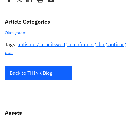
Article Categories
Ökosystem
Tags
autismus; arbeitswelt; mainframes; ibm; auticon;
ubs
Back to THINK Blog
Assets