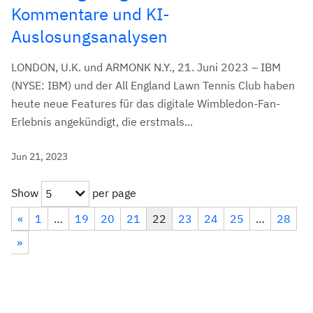
Kommentare und KI-
Auslosungsanalysen
LONDON, U.K. und ARMONK N.Y., 21. Juni 2023 – IBM
(NYSE: IBM) und der All England Lawn Tennis Club haben
heute neue Features für das digitale Wimbledon-Fan-
Erlebnis angekündigt, die erstmals...
Jun 21, 2023
Show
per page
5
«
1
…
19
20
21
22
23
24
25
…
28
»