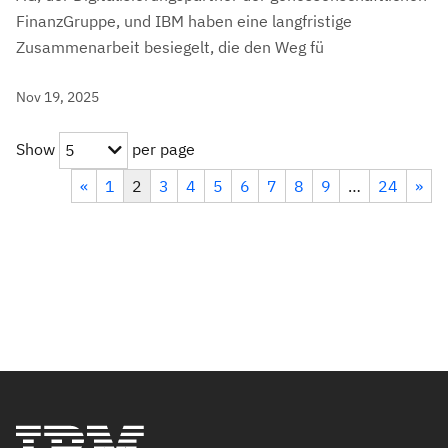
FinanzGruppe, und IBM haben eine langfristige
Zusammenarbeit besiegelt, die den Weg fü
Nov 19, 2025
Show
per page
5
«
1
2
3
4
5
6
7
8
9
…
24
»