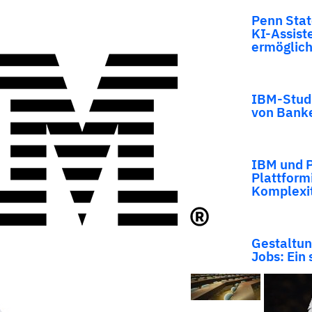
Penn Stat
KI-Assist
ermöglic
IBM-Studi
von Banke
IBM und P
Plattform
Komplexit
Gestaltun
Jobs: Ein 