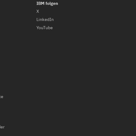
X
LinkedIn
YouTube
ce
der