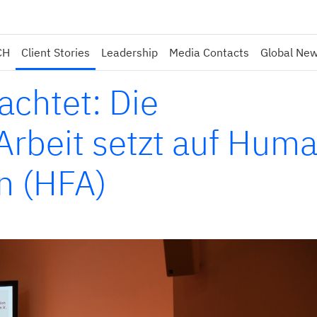
CH
Client Stories
Leadership
Media Contacts
Global Ne
achtet: Die
Arbeit setzt auf Hum
n (HFA)