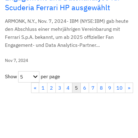
Scuderia Ferrari HP ausgewählt
ARMONK, N.Y., Nov. 7, 2024- IBM (NYSE:IBM) gab heute
den Abschluss einer mehrjährigen Vereinbarung mit
Ferrari S.p.A. bekannt, um ab 2025 offizieller Fan
Engagement- und Data Analytics-Partner...
Nov 7, 2024
Show
per page
5
«
1
2
3
4
5
6
7
8
9
10
»