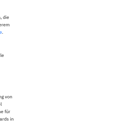
, die
derem
e
.
le
ng von
l
e für
ards in