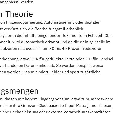
 angepasst werden.
er Theorie
 Prozessoptimierung, Automatisierung oder digitaler
verkürzt sich die Bearbeitungszeit erheblich.
alysieren die Inhalte eingehender Dokumente in Echtzeit. Ob e
delt, wird automatisch erkannt und an die richtige Stelle im
laufzeiten nachweislich um 30 bis 40 Prozent reduzieren.
erkennung, etwa OCR für gedruckte Texte oder ICR für Handsch
it vorhandenen Datenbanken ab. So werden beispielsweise
men werden. Das minimiert Fehler und spart zusätzliche
gangsmengen
ders in Phasen mit hohem Eingangspensum, etwa zum Jahreswech
hnell an ihre Grenzen. Cloudbasierte Input-Management-Lösu
tzliche Rechenleistung oder externe Verarbeitungskapazitäten.