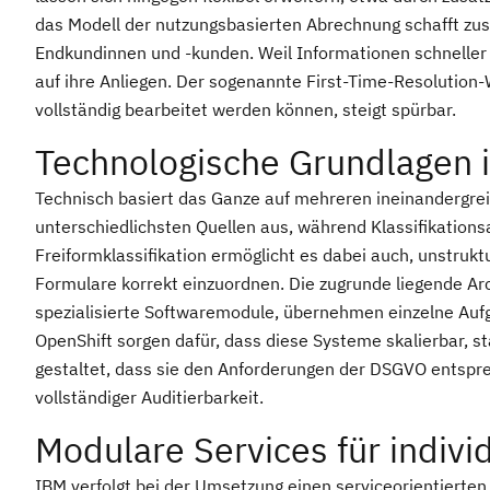
das Modell der nutzungsbasierten Abrechnung schafft zusät
Endkundinnen und -kunden. Weil Informationen schneller
auf ihre Anliegen. Der sogenannte First-Time-Resolution-
vollständig bearbeitet werden können, steigt spürbar.
Technologische Grundlagen 
Technisch basiert das Ganze auf mehreren ineinandergr
unterschiedlichsten Quellen aus, während Klassifikation
Freiformklassifikation ermöglicht es dabei auch, unstrukt
Formulare korrekt einzuordnen. Die zugrunde liegende Arc
spezialisierte Softwaremodule, übernehmen einzelne Auf
OpenShift sorgen dafür, dass diese Systeme skalierbar, st
gestaltet, dass sie den Anforderungen der DSGVO entsprec
vollständiger Auditierbarkeit.
Modulare Services für indiv
IBM verfolgt bei der Umsetzung einen serviceorientierten