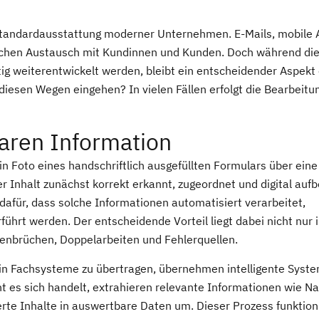
Standardausstattung moderner Unternehmen. E-Mails, mobile 
ichen Austausch mit Kundinnen und Kunden. Doch während di
etig weiterentwickelt werden, bleibt ein entscheidender Aspekt 
diesen Wegen eingehen? In vielen Fällen erfolgt die Bearbeitu
aren Information
in Foto eines handschriftlich ausgefüllten Formulars über eine
 Inhalt zunächst korrekt erkannt, zugeordnet und digital aufb
afür, dass solche Informationen automatisiert verarbeitet,
führt werden. Der entscheidende Vorteil liegt dabei nicht nur 
ienbrüchen, Doppelarbeiten und Fehlerquellen.
d in Fachsysteme zu übertragen, übernehmen intelligente Syst
 es sich handelt, extrahieren relevante Informationen wie N
te Inhalte in auswertbare Daten um. Dieser Prozess funktion