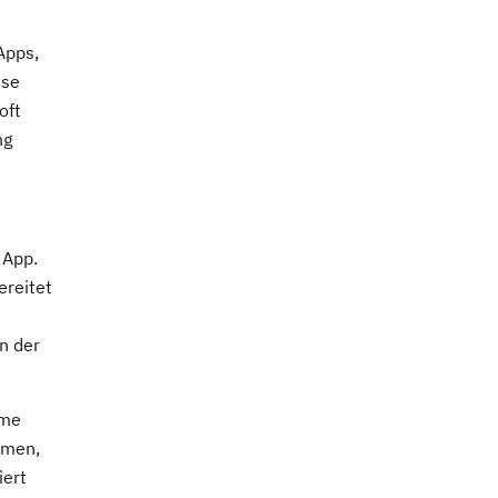
Apps,
ese
oft
ng
 App.
ereitet
in der
eme
amen,
iert