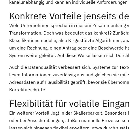
kanalunabhängig und kann an individuelle Anforderungen
Konkrete Vorteile jenseits d
Viele Unternehmen sprechen in diesem Zusammenhang von
Transformation. Doch was bedeutet das konkret? Zunächst 
Klassifikationsmodelle, also KI-gestützte Algorithmen, an
um eine Rechnung, einen Antrag oder eine Beschwerde han
System weitergeleitet. Auf diese Weise lassen sich Durch
Auch die Datenqualität verbessert sich. Systeme zur Text
lesen Informationen zuverlässig aus und gleichen sie m
Adressdaten auf Plausibilität geprüft, bevor sie übernom
Korrekturschritte.
Flexibilität für volatile Ein
Ein weiterer Vorteil liegt in der Skalierbarkeit. Beson
oder bei Ausschreibungen, stoßen manuelle Prozesse sc
lassen sich hingegen flexibel erweitern, etwa durch zusä