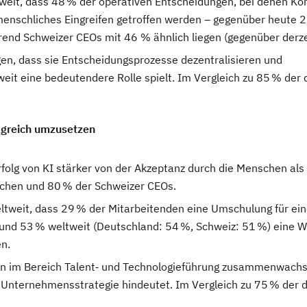
weit, dass 48 % der operativen Entscheidungen, bei denen Ko
menschliches Eingreifen getroffen werden – gegenüber heute 
end Schweizer CEOs mit 46 % ähnlich liegen (gegenüber derze
gen, dass sie Entscheidungsprozesse dezentralisieren und
eit eine bedeutendere Rolle spielt. Im Vergleich zu 85 % der
lgreich umzusetzen
folg von KI stärker von der Akzeptanz durch die Menschen als
schen und 80 % der Schweizer CEOs.
tweit, dass 29 % der Mitarbeitenden eine Umschulung für ei
 und 53 % weltweit (Deutschland: 54 %, Schweiz: 51 %) eine W
en.
en im Bereich Talent‑ und Technologieführung zusammenwachs
 Unternehmensstrategie hindeutet. Im Vergleich zu 75 % der 