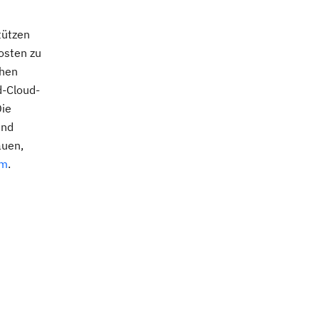
tützen
osten zu
chen
d-Cloud-
Die
und
auen,
om
.