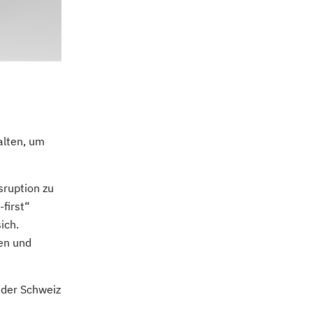
alten, um
sruption zu
first“
ich.
sen und
 der Schweiz