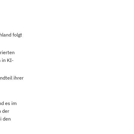
land folgt
rierten
in KI-
dteil ihrer
nd es im
n der
i den