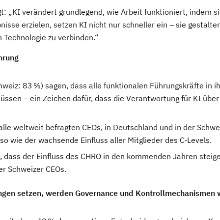
gt: „KI verändert grundlegend, wie Arbeit funktioniert, indem 
se erzielen, setzen KI nicht nur schneller ein – sie gestalten
n Technologie zu verbinden.“
hrung
weiz: 83 %) sagen, dass alle funktionalen Führungskräfte in 
ssen – ein Zeichen dafür, dass die Verantwortung für KI über
le weltweit befragten CEOs, in Deutschland und in der Schwei
o wie der wachsende Einfluss aller Mitglieder des C‑Levels.
, dass der Einfluss des CHRO in den kommenden Jahren steige
er Schweizer CEOs.
gen setzen, werden Governance und Kontrollmechanismen w