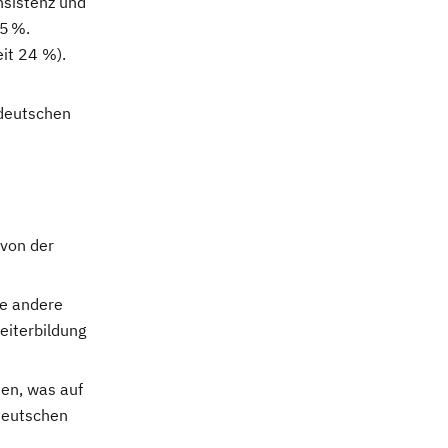
nsistenz und
25 %.
it 24 %).
 deutschen
 von der
ne andere
eiterbildung
en, was auf
deutschen