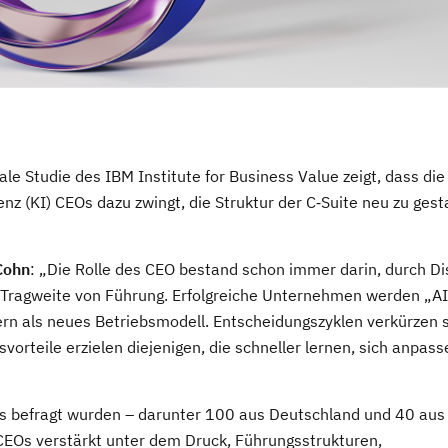
le Studie des IBM Institute for Business Value zeigt, dass die
z (KI) CEOs dazu zwingt, die Struktur der C‑Suite neu zu gest
Cohn
: „Die Rolle des CEO bestand schon immer darin, durch Di
e Tragweite von Führung. Erfolgreiche Unternehmen werden „AI-
ern als neues Betriebsmodell. Entscheidungszyklen verkürzen s
orteile erzielen diejenigen, die schneller lernen, sich anpas
EOs befragt wurden – darunter 100 aus Deutschland und 40 aus
CEOs verstärkt unter dem Druck, Führungsstrukturen,