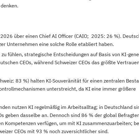
 denken.
026 über einen Chief AI Officer (CAIO; 2025: 26 %). Deutsch
er Unternehmen eine solche Rolle etabliert haben.
zu fühlen, strategische Entscheidungen auf Basis von KI-gene
deutschen CEOs, während Schweizer CEOs das größte Vertrauen 
weiz: 83 %) halten KI‑Souveränität für einen zentralen Bestan
ontrollmechanismen unterstreicht, da KI eine immer größere
den nutzen KI regelmäßig im Arbeitsalltag; in Deutschland si
Os geben dasselbe an. Dennoch sind 86 % der global Befragte
chen Kompetenzen verfügen, um mit KI zusammenzuarbeiten; be
eizer CEOs mit 93 % noch zuversichtlicher sind.