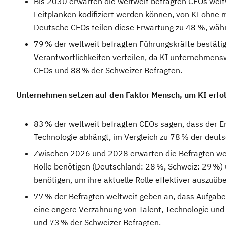
Bis 2030 erwarten die weltweit befragten CEOs welt
Leitplanken kodifiziert werden können, von KI ohne 
Deutsche CEOs teilen diese Erwartung zu 48 %, währ
79 % der weltweit befragten Führungskräfte bestäti
Verantwortlichkeiten verteilen, da KI unternehmensw
CEOs und 88 % der Schweizer Befragten.
Unternehmen setzen auf den Faktor Mensch, um KI erfo
83 % der weltweit befragten CEOs sagen, dass der Er
Technologie abhängt, im Vergleich zu 78 % der deut
Zwischen 2026 und 2028 erwarten die Befragten wel
Rolle benötigen (Deutschland: 28 %, Schweiz: 29 %)
benötigen, um ihre aktuelle Rolle effektiver auszuüb
77 % der Befragten weltweit geben an, dass Aufgab
eine engere Verzahnung von Talent, Technologie und
und 73 % der Schweizer Befragten.