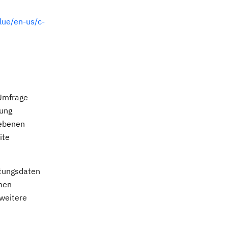
lue/en-us/c-
 Umfrage
hung
iebenen
ite
stungsdaten
men
weitere